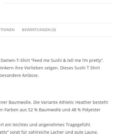
ATIONEN
BEWERTUNGEN (0)
Damen-T-Shirt “Feed me Sushi & tell me I’m pretty”.
nkern ihre Vorlieben zeigen. Dieses Sushi T Shirt
 besondere Anlässe.
er Baumwolle. Die Variante Athletic Heather besteht
er-Farben aus 52 % Baumwolle und 48 % Polyester
irt ein leichtes und angenehmes Tragegefühl.
tty” sorgt für zahlreiche Lacher und gute Laune.