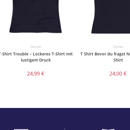
Damen
Damen
T-Shirt Trouble – Lockeres T-Shirt mit
T Shirt Bevor du fragst 
lustigem Druck
Shirt
24,99
€
24,00
€