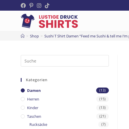
>
Shop
>
Sushi T Shirt Damen “Feed me Sushi & tell me I’m 
Kategorien
Damen
(13)
Herren
(15)
Kinder
(13)
Taschen
(21)
Rucksäcke
(7)