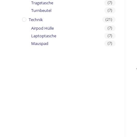
Tragetasche
(7)
Turnbeutel
(7)
Technik
(21)
Airpod Hülle
(7)
Laptoptasche
(7)
Mauspad
(7)