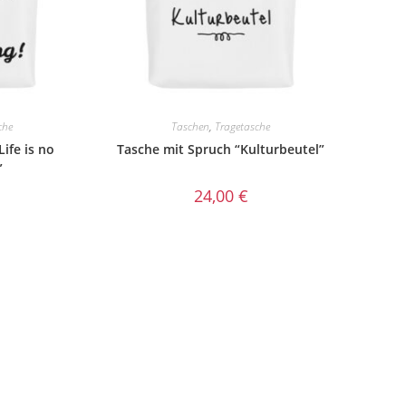
che
Taschen
,
Tragetasche
ife is no
Tasche mit Spruch “Kulturbeutel”
”
24,00
€