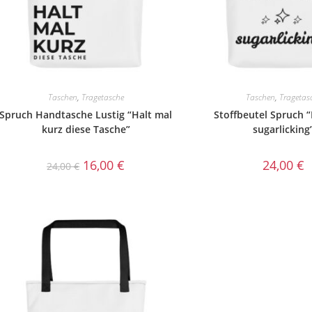
Taschen
,
Tragetasche
Taschen
,
Tragetas
Spruch Handtasche Lustig “Halt mal
Stoffbeutel Spruch “L
kurz diese Tasche”
sugarlicking
16,00
€
24,00
€
24,00
€