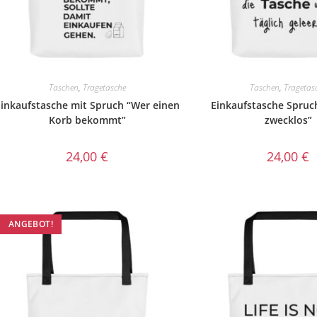
Taschen
,
Tragetasche
Taschen
,
Tragetas
inkaufstasche mit Spruch “Wer einen
Einkaufstasche Spruch
Korb bekommt”
zwecklos”
24,00
€
24,00
€
ANGEBOT!