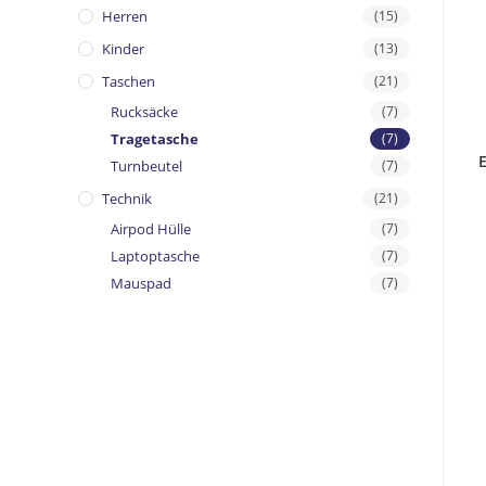
Herren
(15)
Kinder
(13)
Taschen
(21)
Rucksäcke
(7)
Tragetasche
(7)
E
Turnbeutel
(7)
Technik
(21)
Airpod Hülle
(7)
Laptoptasche
(7)
Mauspad
(7)