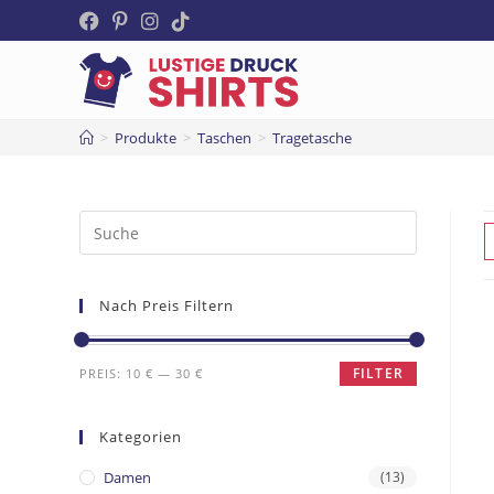
>
Produkte
>
Taschen
>
Tragetasche
Nach Preis Filtern
FILTER
PREIS:
10 €
—
30 €
Kategorien
Damen
(13)