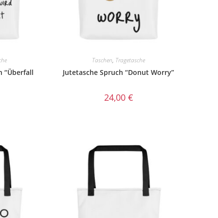
che
Taschen
,
Tragetasche
 “Überfall
Jutetasche Spruch “Donut Worry”
24,00
€