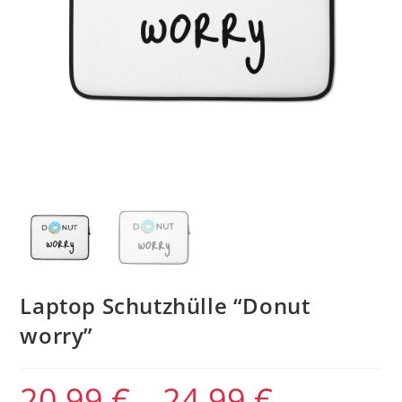
Laptop Schutzhülle “Donut
worry”
20,99
€
–
24,99
€