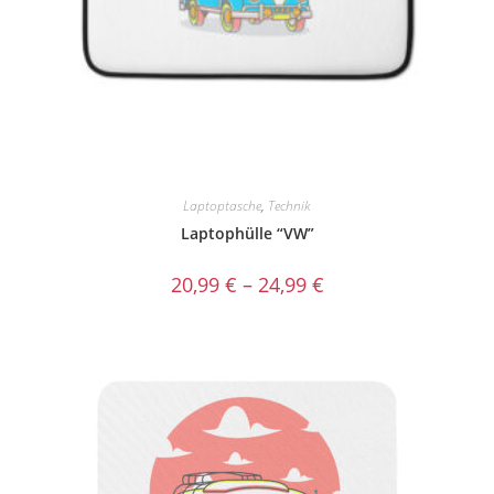
Laptoptasche
,
Technik
Laptophülle “VW”
20,99
€
–
24,99
€