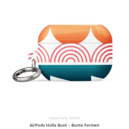
Airpod Hülle
,
Technik
AirPods Hülle Bunt – Bunte Formen