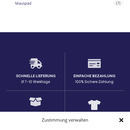
Mauspad
(7)
SCHNELLE LIEFERUNG
EINFACHE BEZAHLUNG
Ø 7-10 Werktage
100% Sichere Zahlung
HOHE PRODUKTQUALITÄT
EINZIGARTIGE DESIGNS
Zustimmung verwalten
Lange Haltbarkeit bei den
auf passenden Produkten
Prints