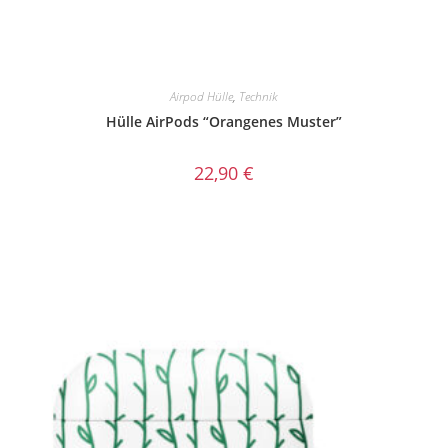
Airpod Hülle
,
Technik
Hülle AirPods “Orangenes Muster”
22,90
€