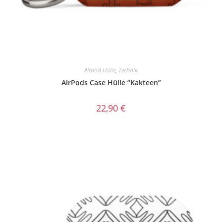
Airpod Hülle
,
Technik
AirPods Case Hülle “Kakteen”
22,90
€