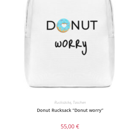
Rucksäcke
,
Taschen
Donut Rucksack “Donut worry”
55,00
€