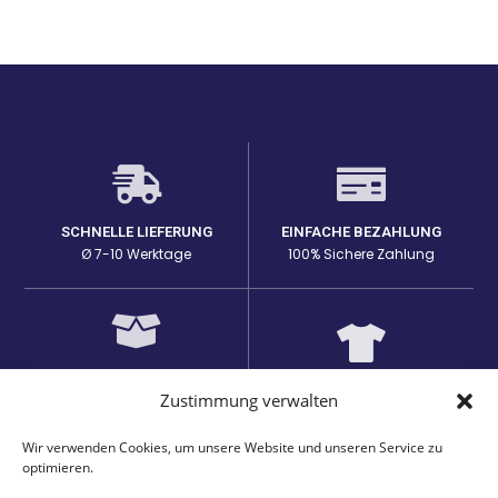
SCHNELLE LIEFERUNG
EINFACHE BEZAHLUNG
Ø 7-10 Werktage
100% Sichere Zahlung
HOHE PRODUKTQUALITÄT
EINZIGARTIGE DESIGNS
Zustimmung verwalten
Lange Haltbarkeit bei den
auf passenden Produkten
Prints
Wir verwenden Cookies, um unsere Website und unseren Service zu
optimieren.